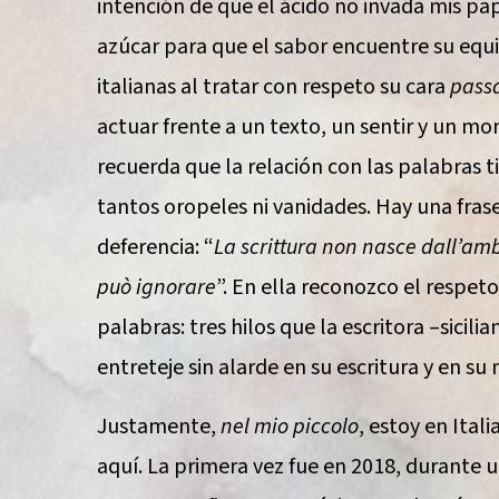
intención de que el ácido no invada mis pa
azúcar para que el sabor encuentre su equ
italianas al tratar con respeto su cara
pass
actuar frente a un texto, un sentir y un m
recuerda que la relación con las palabras ti
tantos oropeles ni vanidades. Hay una fras
deferencia: “
La scrittura non nasce dall’amb
può ignorare
”. En ella reconozco el respeto
palabras: tres hilos que la escritora –sici
entreteje sin alarde en su escritura y en s
Justamente,
nel mio piccolo
, estoy en Ital
aquí. La primera vez fue en 2018, durante