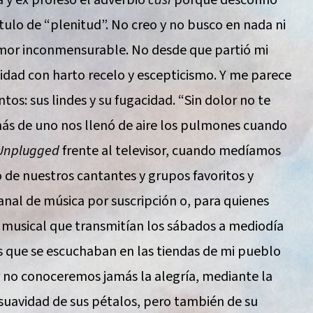
tulo de “plenitud”. No creo y no busco en nada ni
l amor inconmensurable. No desde que partió mi
cidad con harto recelo y escepticismo. Y me parece
tos: sus lindes y su fugacidad. “Sin dolor no te
 más de uno nos llenó de aire los pulmones cuando
Unplugged
frente al televisor, cuando medíamos
de nuestros cantantes y grupos favoritos y
nal de música por suscripción o, para quienes
 musical que transmitían los sábados a mediodía
as que se escuchaban en las tiendas de mi pueblo
r no conoceremos jamás la alegría, mediante la
a suavidad de sus pétalos, pero también de su