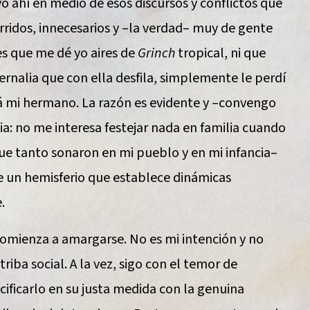
o ahí en medio de esos discursos y conflictos que
idos, innecesarios y –la verdad– muy de gente
es que me dé yo aires de
Grinch
tropical, ni que
ernalia que con ella desfila, simplemente le perdí
tá mi hermano. La razón es evidente y –convengo
pia: no me interesa festejar nada en familia cuando
que tanto sonaron en mi pueblo y en mi infancia–
e un hemisferio que establece dinámicas
.
comienza a amargarse. No es mi intención y no
riba social. A la vez, sigo con el temor de
ificarlo en su justa medida con la genuina