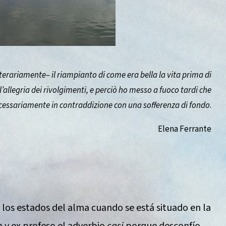
ariamente– il riampianto di come era bella la vita prima di
’allegria dei rivolgimenti, e perciò ho messo a fuoco tardi che
ecessariamente in contraddizione con una sofferenza di fondo
.
Elena Ferrante
los estados del alma cuando se está situado en la
 y ex profeso el adverbio
casi
porque desconfío