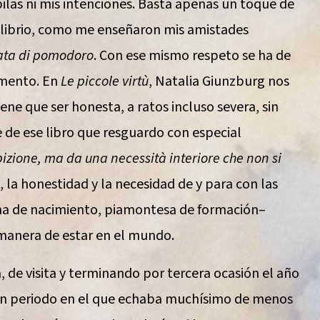
pilas ni mis intenciones. Basta apenas un toque de
ilibrio, como me enseñaron mis amistades
ata di pomodoro
. Con ese mismo respeto se ha de
omento. En
Le piccole virtù
, Natalia Giunzburg nos
ene que ser honesta, a ratos incluso severa, sin
e de ese libro que resguardo con especial
izione, ma da una necessità interiore che non si
, la honestidad y la necesidad de y para con las
liana de nacimiento, piamontesa de formación–
u manera de estar en el mundo.
ia, de visita y terminando por tercera ocasión el año
 un periodo en el que echaba muchísimo de menos