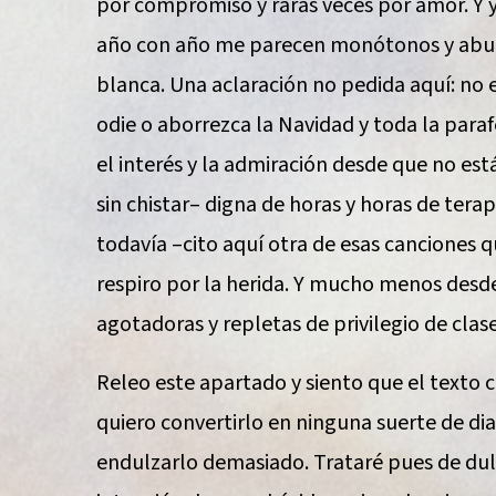
por compromiso y raras veces por amor. Y y
año con año me parecen monótonos y aburr
blanca. Una aclaración no pedida aquí: no 
odie o aborrezca la Navidad y toda la paraf
el interés y la admiración desde que no es
sin chistar– digna de horas y horas de tera
todavía –cito aquí otra de esas canciones 
respiro por la herida. Y mucho menos desd
agotadoras y repletas de privilegio de clase
Releo este apartado y siento que el texto 
quiero convertirlo en ninguna suerte de diat
endulzarlo demasiado. Trataré pues de dulc