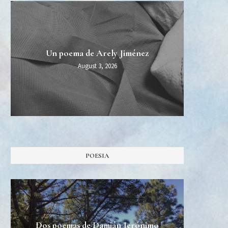
MIDT
Esper
Una 
Un poema de Arely Jiménez
Burn Al
August 3, 2026
POESIA
Dos poemas de Damián Jerónimo
Tres 