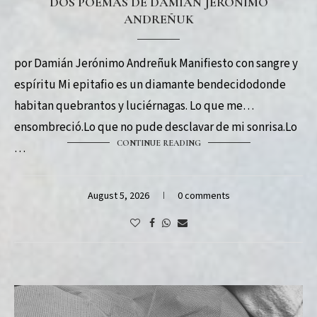
DOS POEMAS DE DAMIÁN JERÓNIMO
ANDREÑUK
por Damián Jerónimo Andreñuk Manifiesto con sangre y
espíritu Mi epitafio es un diamante bendecidodonde
habitan quebrantos y luciérnagas. Lo que me
ensombreció.Lo que no pude desclavar de mi sonrisa.Lo
CONTINUE READING
…
August 5, 2026
0 comments