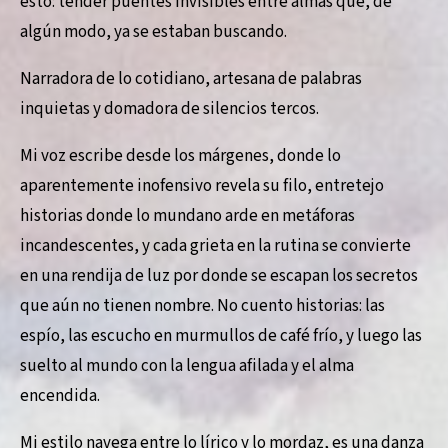
esto: tender puentes invisibles entre almas que, de
algún modo, ya se estaban buscando.
Narradora de lo cotidiano, artesana de palabras
inquietas y domadora de silencios tercos.
Mi voz escribe desde los márgenes, donde lo
aparentemente inofensivo revela su filo, entretejo
historias donde lo mundano arde en metáforas
incandescentes, y cada grieta en la rutina se convierte
en una rendija de luz por donde se escapan los secretos
que aún no tienen nombre. No cuento historias: las
espío, las escucho en murmullos de café frío, y luego las
suelto al mundo con la lengua afilada y el alma
encendida.
Mi estilo navega entre lo lírico y lo mordaz, es una danza