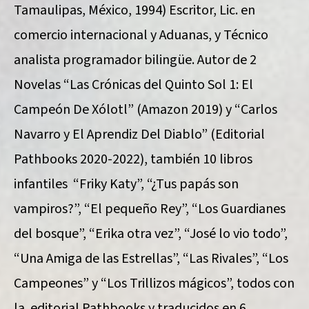
Tamaulipas, México, 1994) Escritor, Lic. en
comercio internacional y Aduanas, y Técnico
analista programador bilingüe. Autor de 2
Novelas “Las Crónicas del Quinto Sol 1: El
Campeón De Xólotl” (Amazon 2019) y “Carlos
Navarro y El Aprendiz Del Diablo” (Editorial
Pathbooks 2020-2022), también 10 libros
infantiles “Friky Katy”, “¿Tus papás son
vampiros?”, “El pequeño Rey”, “Los Guardianes
del bosque”, “Erika otra vez”, “José lo vio todo”,
“Una Amiga de las Estrellas”, “Las Rivales”, “Los
Campeones” y “Los Trillizos mágicos”, todos con
la editorial Pathbooks y traducidos en 6