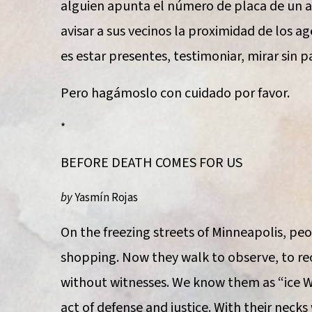
alguien apunta el número de placa de un ag
avisar a sus vecinos la proximidad de los ag
es estar presentes, testimoniar, mirar sin 
Pero hagámoslo con cuidado por favor.
*
BEFORE DEATH COMES FOR US
by
Yasmín Rojas
On the freezing streets of Minneapolis, peo
shopping. Now they walk to observe, to r
without witnesses. We know them as “ice W
act of defense and justice. With their neck