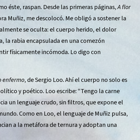
mo éste, raspan. Desde las primeras páginas,
A flor
ora Muñiz, me descolocó. Me obligó a sostener la
almente se oculta: el cuerpo herido, el dolor
la, la rabia encapsulada en una comezón
entir físicamente incómoda. Lo digo con
o enfermo
, de Sergio Loo. Ahí el cuerpo no solo es
olítico y poético. Loo escribe: “Tengo la carne
ncia un lenguaje crudo, sin filtros, que expone el
mundo. Como en Loo, el lenguaje de Muñiz pulsa,
ncian a la metáfora de ternura y adoptan una