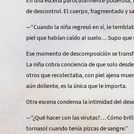
En una escena particularmente poderosa, la
de descontrol. El cuerpo, fragmentado y s
—“Cuando la niña regresó en sí, le tembla
piel que habían caído al suelo… Supo que s
Ese momento de descomposición se transfo
La niña cobra conciencia de que solo desde
otros que recolectaba, con piel ajena muerta
aún doliente, es la única que le importa.
Otra escena condensa la intimidad del dese
—“¿Qué hacer con las virutas?… Cómo brilla
tornasol cuando tenía pizcas de sangre.”