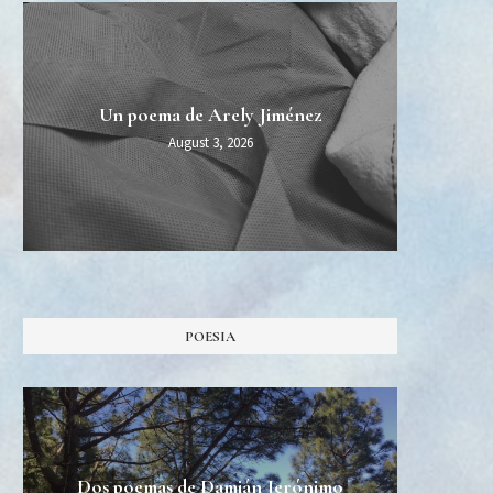
MIDT
Esper
Una 
Un poema de Arely Jiménez
Burn Al
August 3, 2026
POESIA
Dos poemas de Damián Jerónimo
Tres 