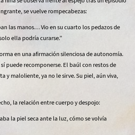
 niña se observa frente al espejo tras un episodio
angrante, se vuelve rompecabezas:
ban las manos… Vio en su cuarto los pedazos de
olo ella podría curarse.”
rma en una afirmación silenciosa de autonomía.
 sí puede recomponerse. El baúl con restos de
 y maloliente, ya no le sirve. Su piel, aún viva,
cho, la relación entre cuerpo y despojo:
ba la piel seca ante la luz, cómo se volvía