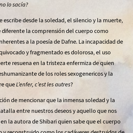
no lo sacía?
e escribe desde la soledad, el silencio y la muerte,
te diferente la comprensión del cuerpo como
inherentes a la poesía de Dafne. La incapacidad de
quivocado y fragmentado es dolorosa, el uso
erte resuena en la tristeza enfermiza de quien
shumanizante de los roles sexogenericos y la
tre que
L’enfer, c’est les autres
?
pción de mencionar que la inmensa soledad y la
alla entre nuestros deseos y aquello que nos
n la autora de Shibari quien sabe que el cuerpo
 y reconstruido como los cadáveres destruidos de