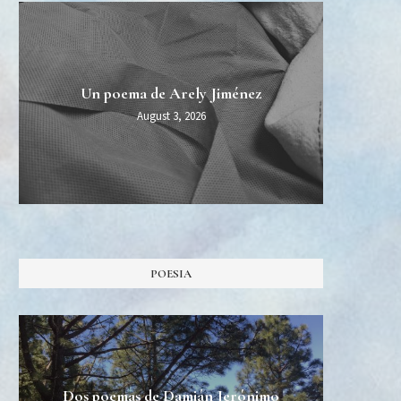
MIDT
Esper
Una 
Un poema de Arely Jiménez
Burn Al
August 3, 2026
POESIA
Dos poemas de Damián Jerónimo
Tres 