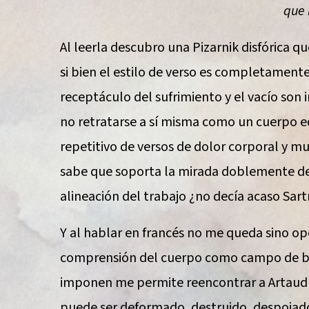
que 
Al leerla descubro una Pizarnik disfórica qu
si bien el estilo de verso es completamen
receptáculo del sufrimiento y el vacío son 
no retratarse a sí misma como un cuerpo e
repetitivo de versos de dolor corporal y mu
sabe que soporta la mirada doblemente de
alineación del trabajo ¿no decía acaso Sar
Y al hablar en francés no me queda sino o
comprensión del cuerpo como campo de bat
imponen me permite reencontrar a Artaud e
puede ser deformado, destruido, despojado