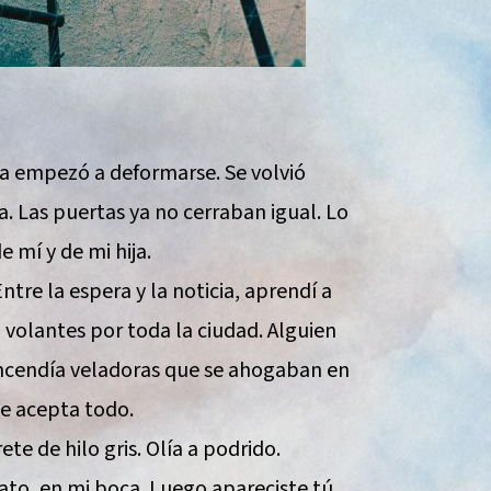
sa empezó a deformarse. Se volvió
ta. Las puertas ya no cerraban igual. Lo
 mí y de mi hija.
ntre la espera y la noticia, aprendí a
 volantes por toda la ciudad. Alguien
ncendía veladoras que se ahogaban en
se acepta todo.
te de hilo gris. Olía a podrido.
ato, en mi boca. Luego apareciste tú.