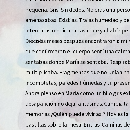
Pequeña. Gris. Sin dedos. No eras una per
amenazabas. Existías. Traías humedad y dej
intentaras medir una casa que ya había per
Dieciséis meses después encontraron a mi Ma
que confirmaron el cuerpo sentí una calma
sentabas donde María se sentaba. Respiraba
multiplicaba. Fragmentos que no unían nad
incompletas, paredes húmedas y tu presen
Ahora pienso en María como un hilo gris ex
desaparición no deja fantasmas. Cambia la 
memorias ¿Quién puede vivir así? Hoy es la 
pastillas sobre la mesa. Entras. Caminas des