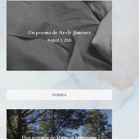
MIDT
Esper
Una 
Un poema de Arely Jiménez
Burn Al
August 3, 2026
POESIA
Dos poemas de Damián Jerónimo
Tres 