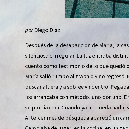
por
Diego Díaz
Después de la desaparición de María, la ca
silenciosa e irregular. La luz entraba distin
cuento como testimonio de lo que quedó de
María salió rumbo al trabajo y no regresó. E
buscar afuera y a sobrevivir dentro. Pegaba
los arrancaba con método, uno por uno. E
su propia cera. Cuando ya no queda nada, 
Al tercer mes de búsqueda apareció un carre
Cambiaba de lugar: en la cocina, en un zap