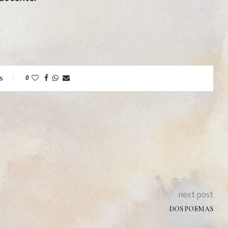
s
0
next post
DOS POEMAS