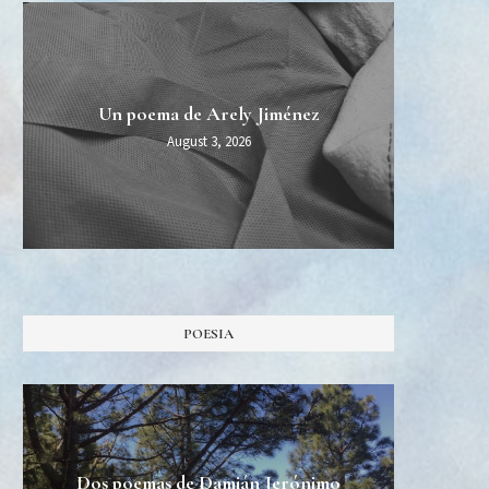
MIDT
Esper
Una 
Un poema de Arely Jiménez
Burn Al
August 3, 2026
POESIA
Dos poemas de Damián Jerónimo
Tres 