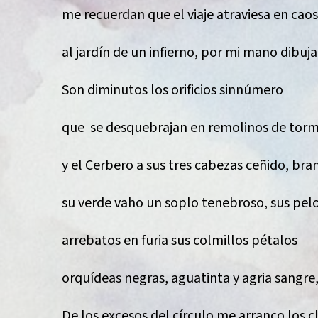
me recuerdan que el viaje atraviesa en cao
al jardín de un infierno, por mi mano dibuj
Son diminutos los orificios sinnúmero
que se desquebrajan en remolinos de tor
y el Cerbero a sus tres cabezas ceñido, br
su verde vaho un soplo tenebroso, sus pelo
arrebatos en furia sus colmillos pétalos
orquídeas negras, aguatinta y agria sangre
De los excesos del círculo me arranco los 