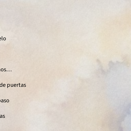
elo
chos…
 de puertas
paso
as