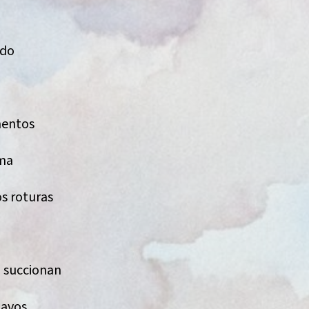
s
ado
mentos
ama
s roturas
, succionan
clavos