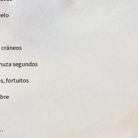
uelo
e
s cráneos
menuza segundos
s, fortuitos
abre
s…