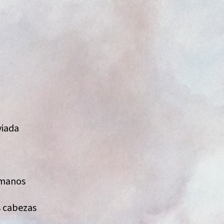
viada
s manos
s cabezas