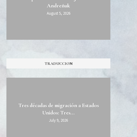
Cuatr
Alib
¿
Andreñuk
August 5, 2026
TRADUCCION
Tres décadas de migración a Estados
APO
D
LOLI
M
Unidos: Tres...
SL
July 9, 2026