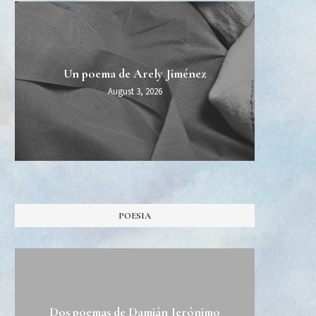
MIDT
Esper
Una 
Un poema de Arely Jiménez
Burn Al
August 3, 2026
POESIA
Dos poemas de Damián Jerónimo
Tres 