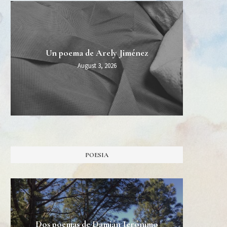
MIDT
Esper
Una 
Un poema de Arely Jiménez
Burn Al
August 3, 2026
POESIA
Dos poemas de Damián Jerónimo
Tres 