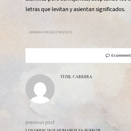
letras que levitan y asientan significados.
ADRIANA GONZÁLEZ PASCACIO
0 comment
ITZEL CABRERA
previous post
LOS DERECHOS HUMANOS YA FUERON