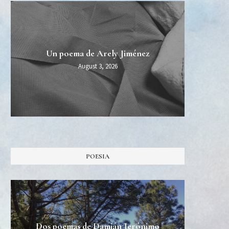
MIDT
Esper
Una 
Un poema de Arely Jiménez
Burn Al
August 3, 2026
POESIA
Dos poemas de Damián Jerónimo
Tres 