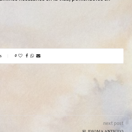
s
0
next post
EL IDIOMA ANTIGUO