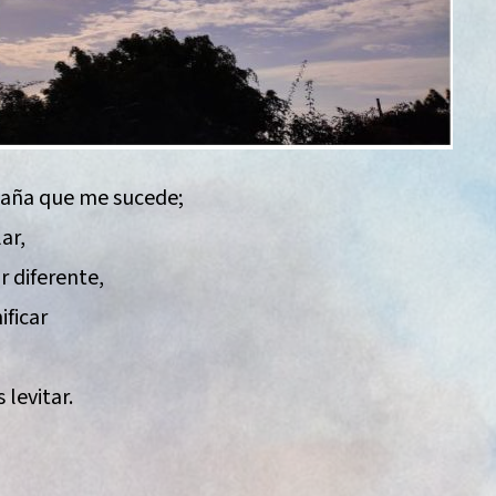
taña que me sucede;
ar,
r diferente,
ificar
levitar.